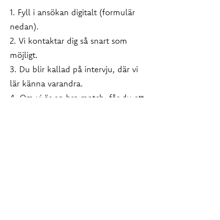
1. Fyll i ansökan digitalt (formulär
nedan).
2. Vi kontaktar dig så snart som
möjligt.
3. Du blir kallad på intervju, där vi
lär känna varandra.
4. Om vi är en bra match, får du ett
erbjudande om volontäruppdrag i
någon av våra verksamheter.
5. Efter det får du gå vår
grundutbildning och skriva en
reflekterande slutuppgift.
6. Du introduceras i verksamheten
och är redo att börja ditt arbete som
volontär.